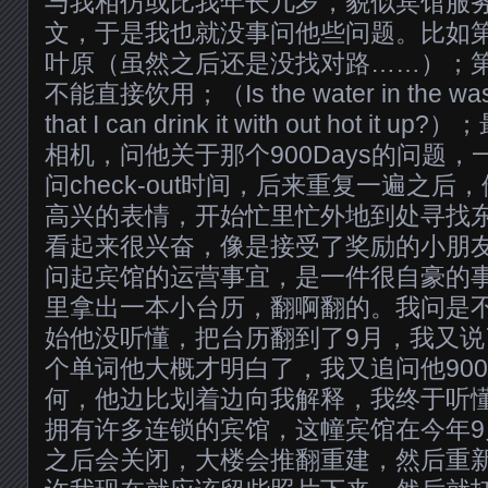
与我相仿或比我年长几岁，貌似宾馆服
文，于是我也就没事问他些问题。比如
叶原（虽然之后还是没找对路……）；
不能直接饮用；（Is the water in the wash
that I can drink it with out hot 
相机，问他关于那个900Days的问题
问check-out时间，后来重复一遍之
高兴的表情，开始忙里忙外地到处寻找
看起来很兴奋，像是接受了奖励的小朋
问起宾馆的运营事宜，是一件很自豪的
里拿出一本小台历，翻啊翻的。我问是不是S
始他没听懂，把台历翻到了9月，我又说了一
个单词他大概才明白了，我又追问他90
何，他边比划着边向我解释，我终于听
拥有许多连锁的宾馆，这幢宾馆在今年9
之后会关闭，大楼会推翻重建，然后重