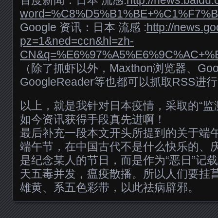
word=%C8%D5%B1%BE+%C1%F7%B8%D0
Google 资讯：日本 流感 :
http://news.g
pz=1&ned=ccn&hl=zh-
CN&q=%E6%97%A5%E6%9C%AC+%E6
（除了抓虾以外，Maxthon浏览器、Go
GoogleReader等也都可以抓取RSS进
以上，就是我针对日本疫情，采取的“监
如今资讯获得手段真先进啊！
最后补充一段本文开头所提到的关于端午
端午节，在中国古代不是什么快乐的、
是纪念某人的节日，而是作为“恶日”记
天五毒并发，瘟疫散播。所以人们要挂
雄黄、系五色彩带，以此祛病辟邪。