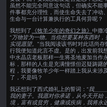
虽然不能完全同意这句话，但确实不能
件事都充分理性，而使生命失去了冲动
生命与一台计算兼执行的工具何异呢？
我想到了
《牧羊少年的奇幻之旅》
中撒
“
万物皆为一物。当你想要某种东西时，
实现愿望。
”当我阅读该书时对此话尚存
行我便知道此言不虚。是的，出发前我
中水晶店老板那样一生将圣地麦加当作
标，那样的人生是充满憧憬但迟疑踌躇
程，我要像牧羊少年一样踏上我从未涉
了，不是吗？
我还想到了西式婚礼上的誓词：“
我___
我的妻子。我愿对你承诺，从今天开始
境，富有或贫穷，健康或疾病，我将永