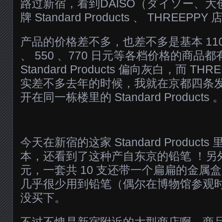
路过新宿，看到DAISO（ダイソー、
牌 Standard Products 、 THREE
产品的价格差不多，也差不多是基本 110
、 550 、770 日元等各档价格的商
Standard Products 偏向灰白，而 T
实差不多去年的时候，我就在京都四条发现
开在同一栋楼里的 Standard Products 
今天在新宿的这家 Standard Produc
本，还看到了这种产自东京的铅笔 ！另外还
元，一套共 10 支还带一个扁扁的金属
几乎很少用到铅笔（偶尔在博物馆参观
没买下。
不过不愧是新宿附近的大型商店啊，商