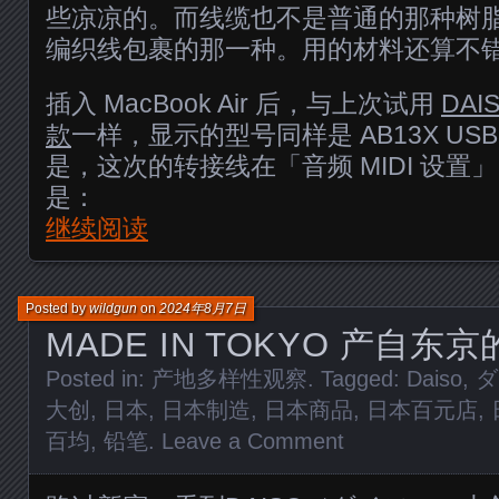
些凉凉的。而线缆也不是普通的那种树
编织线包裹的那一种。用的材料还算不
插入 MacBook Air 后，与上次试用
DAI
款
一样，显示的型号同样是 AB13X USB 
是，这次的转接线在「音频 MIDI 设置」
是：
继续阅读
Posted by
wildgun
on
2024年8月7日
MADE IN TOKYO 产自东
Posted in:
产地多样性观察
. Tagged:
Daiso
,
ダ
大创
,
日本
,
日本制造
,
日本商品
,
日本百元店
,
百均
,
铅笔
.
Leave a Comment