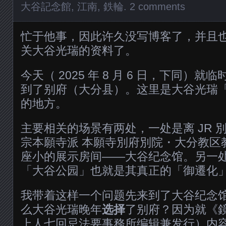
大谷記念館
,
江南
,
鉄輪
.
2 comments
忙于他事，因此许久没写博客了，并且
关大谷光瑞的资料了。
今天（ 2025 年 8 月 6 日，下同）
到了别府（大分县）。这里是大谷光瑞
的地方。
主要相关的场景有两处，一处是离 JR 
宗本願寺派 本願寺別府別院・大分教区
座小的展示房间——大谷纪念馆。另一
「大谷公园」也就是其真正的「御遷化
我带着这样一个问题先来到了大谷纪念
么大谷光瑞晚年
选择
了别府？因为就《
上人七回忌法要事務所编辑兼发行）内容来看