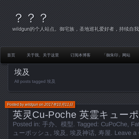
？？？
wildgun的个人站点。御宅族，圣地巡礼爱好者，持续自
首页
关于我、关于这里
订阅本博客
「御朱印」网站
埃及
All posts tagged 埃及
Posted by
wildgun
on
2017年10月11日
英灵Cu-Poche 英霊キュー
Posted in:
手办、模型
. Tagged:
CuPoChe
,
Fa
ューポッシュ
,
埃及
,
埃及神话
,
寿屋
.
Leave a