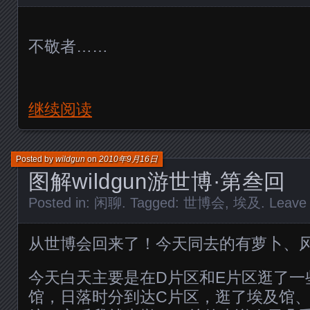
不敬者……
继续阅读
Posted by
wildgun
on
2010年9月16日
图解wildgun游世博·第叁回
Posted in:
闲聊
. Tagged:
世博会
,
埃及
.
Leave
从世博会回来了！今天同去的有萝卜、
今天白天主要是在D片区和E片区逛了一
馆，日落时分到达C片区，逛了埃及馆